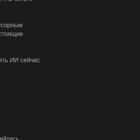
усорным
астоящие
ть ИИ сейчас
яйтесь.