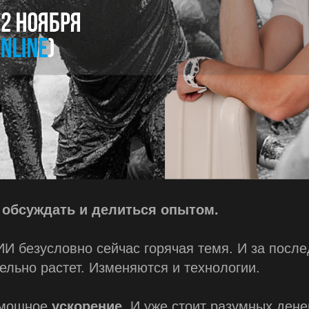
е
обсуждать и делиться опытом.
И безусловно сейчас горячая темя. И за после
ельно растет. Изменяются и технологии.
 мощное
ускорение
. И уже стоит разумных денег