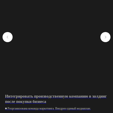
Интегрировать производственную компанию в холдинг
Ко
после покупки бизнеса
■ В
Опт
■ Реорганизована команда маркетинга. Внедрен единый медиаплан.