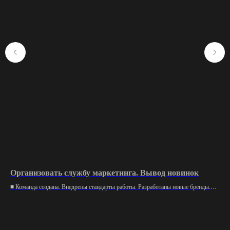
Организовать службу маркетинга. Вывод новинок
Ор
ус
■ Команда создана. Внедрены стандарты работы. Разработаны новые бренды.
Запущен внутренний маркетинг.
■ О
обо